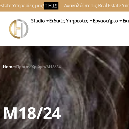
ίες μας!
Ανακαλύψτε τις Real Estate Υπηρεσίες μας!
T.H.I.S
T
Studio
Ειδικές Υπηρεσίες
Εργαστήριο
Εκ
Home
/
Προϊόν Χρώμα
/
M18/24
M18/24