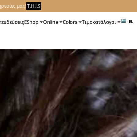
.H.I.S
παιδεύσεις
EShop
Online
Colors
Τιμοκατάλογοι
EL