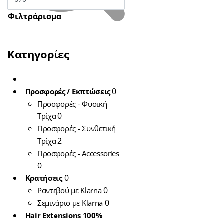
Φιλτράρισμα
Κατηγορίες
0
Προσφορές / Εκπτώσεις
Προσφορές - Φυσική
0
Τρίχα
Hair Extensions 
Προσφορές - Συνθετική
Remy
Τούφες Κερα
2
100% Remy
Τρίχα
Τούφες Κερατίνης
Προσφορές - Accessories
50-55cm (10gr-10
0
0
Κρατήσεις
0
Ραντεβού με Klarna
20,00
€
ΠΡΟΣΘΗΚΗ ΣΤΟ ΚΑ
0
Σεμινάριo με Klarna
Hair Extensions 100%