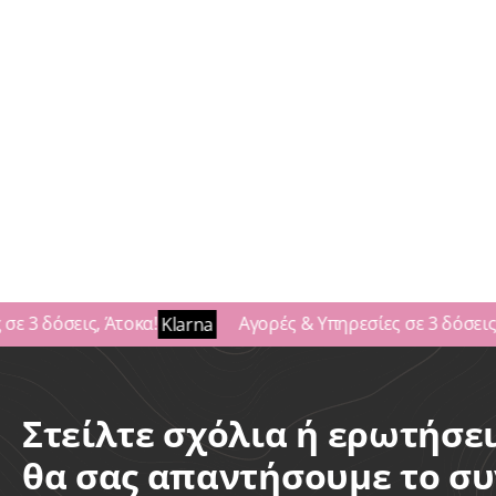
Ανδρικά Toupees / Περούκες
Προσφ
Toupee Lace
5 Πακ
650,00
€
ΠΡΟΣΘΗΚΗ ΣΤΟ ΚΑΛΑΘΙ
ΠΡΟ
3 δόσεις, Άτοκα!
Αγορές & Υπηρεσίες σε 3 δόσεις, Ά
Klarna
Στείλτε σχόλια ή ερωτήσει
θα σας απαντήσουμε το σ