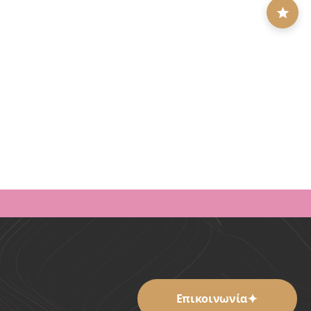
ς
Περούκες Fashion
Προσφορές -
αιωσης
Συνθετική Τρίχα
ς -
Cleo
10gr
100,00
€
50,00
€
ΠΡΟΣΘΗΚΗ ΣΤΟ ΚΑΛΑΘΙ
ΑΘΙ
Επικοινωνία