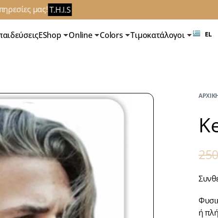
ρεσίες μας!
T.H.I.S
παιδεύσεις
EShop
Online
Colors
Τιμοκατάλογοι
EL
ΑΡΧΙΚΉ
K
25
Συνθ
Φυσι
ή πλ