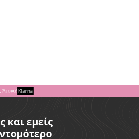
ορές - Συνθετική Τρίχα
Toppers Αραίωση
έτα jUMBO BRAIDS για
Γυναικεία
Toppers Αρ
Κοτσιδάκια
Συνθετικά
Προσφορέ
Συνθετική Τρίχα
Συνθετικό Topper 1
50,00
€
20,00
€
14×14χ45cm
ΣΘΗΚΗ ΣΤΟ ΚΑΛΑΘΙ
50,00
€
25,00
€
ΠΡΟΣΘΗΚΗ ΣΤΟ ΚΑΛ
τοκα!
Klarna
ς και εμείς
υντομότερο