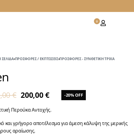
0
 ΣΕΛΊΔΑ
›
ΠΡΟΣΦΟΡΈΣ / ΕΚΠΤΏΣΕΙΣ
›
ΠΡΟΣΦΟΡΈΣ - ΣΥΝΘΕΤΙΚΉ ΤΡΊΧΑ
en
0,00
€
200,00
€
-20% OFF
ετική Περούκα Αντοχής.
κό και γρήγορο αποτέλεσμα για άμεση κάλυψη της μερικής
ήρους αραίωσης.