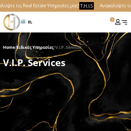
λύψτε τις Real Estate Υπηρεσίες μας!
Ανακαλύψτε τις
T.H.I.S
0
EL
Home
/
Ειδικές Υπηρεσίες
/
V.I.P. Services
V.I.P. Services