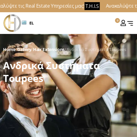
αλύψτε τις Real Estate Υπηρεσίες μας!
Ανακαλύψτε τι
T.H.I.S
0
EL
Home
/
Gallery
/
Hair Extensions
/
Ανδρικά Συστήματα Toupees
Ανδρικά Συστήματα
Toupees