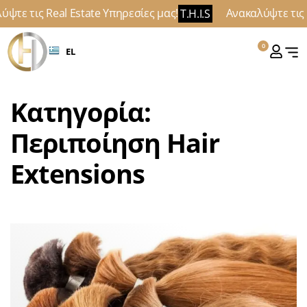
τε τις Real Estate Υπηρεσίες μας!
Ανακαλύψτε τις Re
T.H.I.S
0
EL
Κατηγορία:
Περιποίηση Hair
Extensions