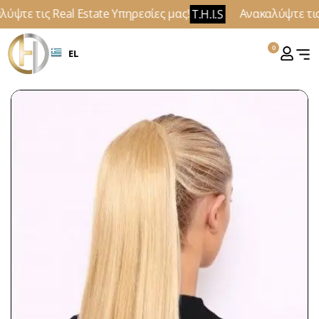
ψτε τις Real Estate Υπηρεσίες μας!
Ανακαλύψτε τις 
T.H.I.S
0
EL