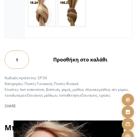
Προσθήκη στο καλάθι
SP-50
Κατηγορίες:
Ποστίς Γυναικεία
,
Ποστίς Φυσικά
Ετικέτες:
hair extensions
,
βαπτιση
,
γαμος
,
μαλλια
,
πλουσια μαλλια
,
σετ γαμου
,
τα καλυτερα εξτενσιονς μαλλιων
,
τοποθετηση εξτενσιονς
,
τρεσες
SHARE
Μπορεί να σας αρέσει επίσης