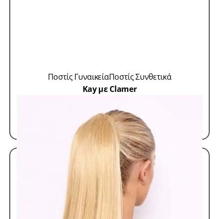
Ποστίς Γυναικεία
Ποστίς Συνθετικά
Kay με Clamer
SKU: SS-DVS
55,00
€
ΠΡΟΣΘΗΚΗ ΣΤΟ ΚΑΛΑΘΙ