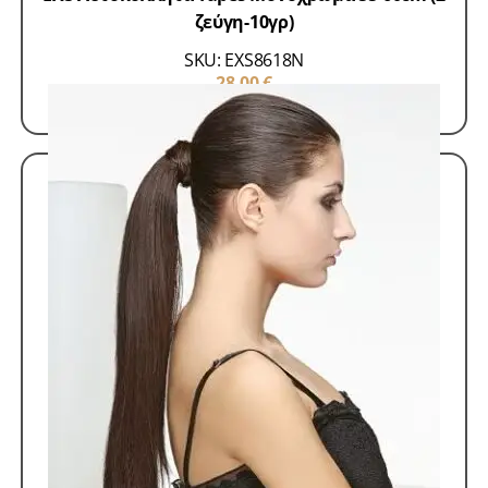
ζεύγη-10γρ)
SKU: EXS8618N
28,00
€
ΠΡΟΣΘΗΚΗ ΣΤΟ ΚΑΛΑΘΙ