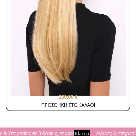
Ποστίς Γυναικεία
Ποστίς Φυσικά
Φυσικό Ποστίς 75gr με Velcro
SKU: SP-75
230,00
€
ΠΡΟΣΘΗΚΗ ΣΤΟ ΚΑΛΑΘΙ
& Υπηρεσίες σε 3 δόσεις, Άτοκα!
Αγορές & Υπηρεσίες
Klarna