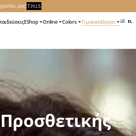
T.H.I.S
παιδεύσεις
EShop
Online
Colors
Τιμοκατάλογοι
EL
 Προσθετικής