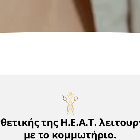
θετικής της H.E.A.T. λειτο
με το κομμωτήριο.