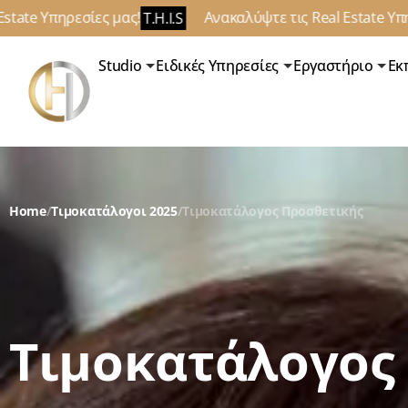
σίες μας!
Ανακαλύψτε τις Real Estate Υπηρεσίες μας!
T.H.I.S
Studio
Ειδικές Υπηρεσίες
Εργαστήριο
Εκ
Home
/
Τιμοκατάλογοι 2025
/
Τιμοκατάλογος Προσθετικής
Τιμοκατάλογος