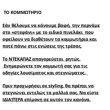
ΤΟ ΚΟΜΜΩΤΗΡΙΟ
Εάν θέλουμε να κάνουμε βαφή, την περνάμε
στο «στεφάνι» με το ειδικό πινελάκι που
οφείλουν να διαθέτουν τα κομμωτήρια και
ποτέ πάνω στις ενώσεις της τρέσας.
Το ΝΤΕΚΑΠΑΖ απαγορεύεται ρητώς.
Ενημερώνετε τον κομμωτή σας για τις
οδηγίες λουσίματος και στεγνώματος.
Πριν προχωρήσει σε styling, θα πρέπει να
στεγνώνει εντελώς τα μαλλιά σας. Να είστε
ΙΔΙΑΊΤΕΡΑ επίμονη σε αυτόν τον κανόνα.