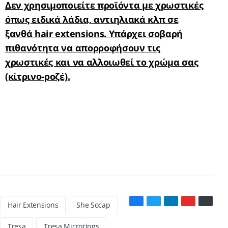
Δεν χρησιμοποιείτε προϊόντα με χρωστικές
όπως ειδικά λάδια, αντιηλιακά κλπ σε
ξανθά hair extensions. Υπάρχει σοβαρή
πιθανότητα να απορροφήσουν τις
χρωστικές και να αλλοιωθεί το χρώμα σας
(κίτρινο-ροζέ).
Hair Extensions
She Socap
Tresa
Tresa Microrings