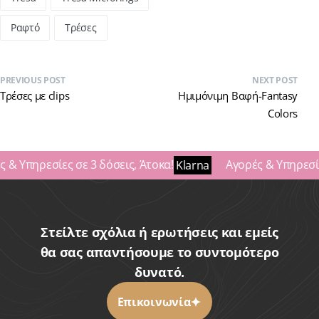
Ραφτό
Τρέσες
PREVIOUS POST
NEXT POST
Τρέσες με clips
Ημιμόνιμη Βαφή-Fantasy
Colors
 & Υπηρεσίες σε 3 δόσεις, Άτοκα!
Αγορές & Υπηρεσίες
Klarna
Στείλτε σχόλια ή ερωτήσεις και εμείς
θα σας απαντήσουμε το συντομότερο
δυνατό.
Επικοινωνία