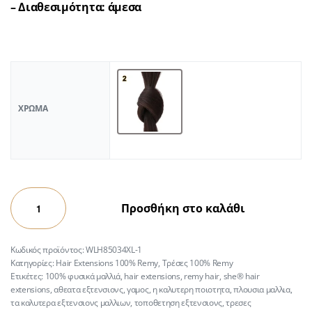
– Διαθεσιμότητα: άμεσα
ΧΡΏΜΑ
Προσθήκη στο καλάθι
WLH85034XL-1
Κατηγορίες:
Hair Extensions 100% Remy
,
Τρέσες 100% Remy
Ετικέτες:
100% φυσικά μαλλιά
,
hair extensions
,
remy hair
,
she® hair
extensions
,
αθεατα εξτενσιονς
,
γαμος
,
η καλυτερη ποιοτητα
,
πλουσια μαλλια
,
τα καλυτερα εξτενσιονς μαλλιων
,
τοποθετηση εξτενσιονς
,
τρεσες