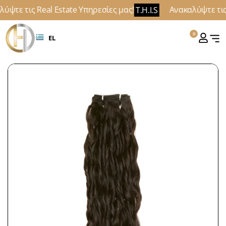
ύψτε τις Real Estate Υπηρεσίες μας!
Ανακαλύψτε τις 
T.H.I.S
0
EL