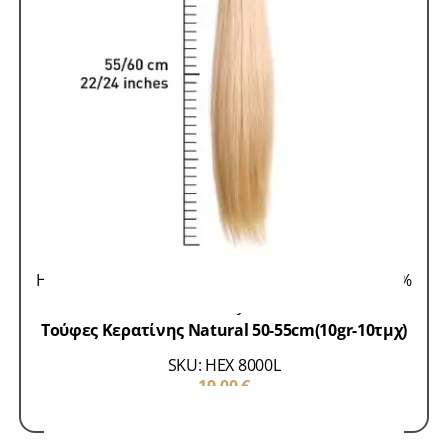
Hair Extensions 100% Remy
Τούφες Κερατίνης 100%
Remy
Τούφες Κερατίνης Natural 50-55cm(10gr-10τμχ)
SKU: HEX 8000L
19,00
€
ΠΡΟΣΘΗΚΗ ΣΤΟ ΚΑΛΑΘΙ