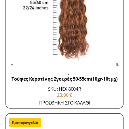
Hair Extensions 100% Remy
Τούφες Κερατίνης 100%
Remy
Τούφες Κερατίνης Σγουρές 50-55cm(10gr-10τμχ)
SKU: HEX 8004R
23,00
€
ΠΡΟΣΘΗΚΗ ΣΤΟ ΚΑΛΑΘΙ
Προπαραγγελία