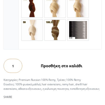
Προσθήκη στο καλάθι
Κατηγορίες:
Premium Russian 100% Remy
,
Τρέσες 100% Remy
Ετικέτες:
100% φυσικά μαλλιά
,
hair extensions
,
remy hair
,
she® hair
extensions
,
αθεατα εξτενσιονς
,
η καλυτερη ποιοτητα
,
τοποθετηση εξτενσιονς
SHARE