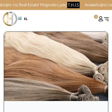
ύψτε τις Real Estate Υπηρεσίες μας!
Ανακαλύψτε τις 
T.H.I.S
0
EL