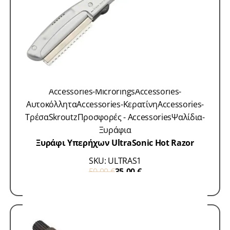
Accessories-Microrings
Accessories-
Αυτοκόλλητα
Accessories-Κερατίνη
Accessories-
Τρέσα
Skroutz
Προσφορές - Accessories
Ψαλίδια-
Ξυράφια
Ξυράφι Υπερήχων UltraSonic Hot Razor
SKU: ULTRAS1
50,00
€
35,00
€
ΠΡΟΣΘΗΚΗ ΣΤΟ ΚΑΛΑΘΙ