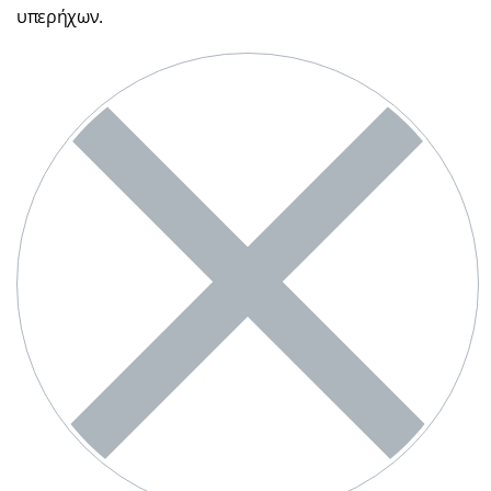
υπερήχων.