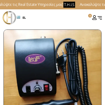
ύψτε τις Real Estate Υπηρεσίες μας!
Ανακαλύψτε τις 
T.H.I.S
0
EL