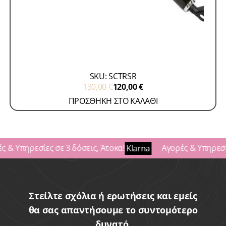
Curling Irons
Προσφορές - Accessories
Tresor
SKU: SCTRSR
130,00
€
120,00
€
ΠΡΟΣΘΗΚΗ ΣΤΟ ΚΑΛΑΘΙ
 & Υπηρεσίες σε 3 δόσεις, Άτοκα!
Αγορές & Υπηρεσίε
Klarna
Στείλτε σχόλια ή ερωτήσεις και εμείς
θα σας απαντήσουμε το συντομότερο
δυνατό.