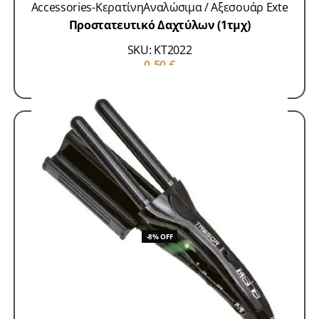
Accessories-Κερατίνη
Αναλώσιμα / Αξεσουάρ Exte
Προστατευτικό Δαχτύλων (1τμχ)
SKU: KT2022
0,50
€
ΠΡΟΣΘΗΚΗ ΣΤΟ ΚΑΛΑΘΙ
-8% OFF