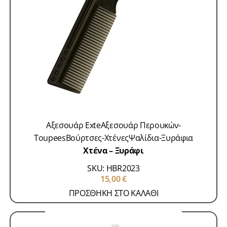
Accessories-Microrings
Accessories-VLight
Extensions
Accessories-Αυτοκόλλητα
Accessories-
Κερατίνη
Accessories-Τρέσα
Skroutz
Αναλώσιμα /
Αξεσουάρ Exte
Αξεσουάρ Περουκών-
Toupees
Βούρτσες-Χτένες
Ψαλίδια-Ξυράφια
Χτένα – Ξυράφι
SKU: HBR2023
15,00
€
ΠΡΟΣΘΗΚΗ ΣΤΟ ΚΑΛΑΘΙ