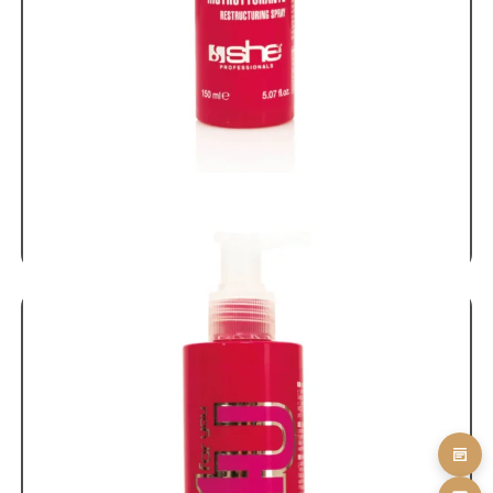
Skroutz
Έλαια - Σπρέυ
Προϊόντα Περιποίησης
Μαλλιών
4U Spray 125 ml
SKU: 4USPR
12,00
€
ΠΡΟΣΘΗΚΗ ΣΤΟ ΚΑΛΑΘΙ