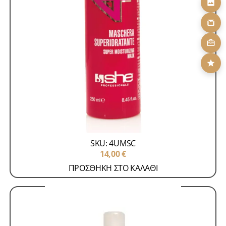
Skroutz
Μάσκες - Σαμπουάν
Προϊόντα Περιποίησης
Μαλλιών
4U Maschera 250 ml
SKU: 4UMSC
14,00
€
ΠΡΟΣΘΗΚΗ ΣΤΟ ΚΑΛΑΘΙ