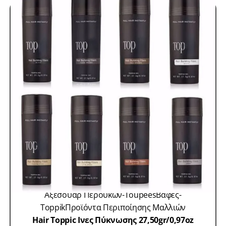
Αξεσουάρ Περουκών-Toupees
Βαφές-
Toppik
Προϊόντα Περιποίησης Μαλλιών
Hair Toppic Ινες Πύκνωσης 27,50gr/0,97oz