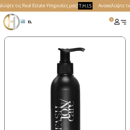
ύψτε τις Real Estate Υπηρεσίες μας!
Ανακαλύψτε τις 
T.H.I.S
0
EL