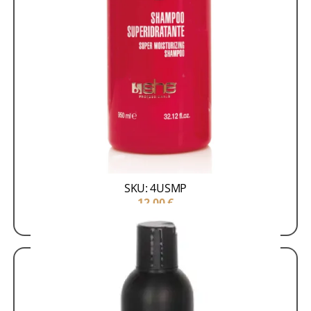
Skroutz
Μάσκες - Σαμπουάν
Προϊόντα Περιποίησης
Μαλλιών
4U Shampoo 250 ml
SKU: 4USMP
12,00
€
ΠΡΟΣΘΗΚΗ ΣΤΟ ΚΑΛΑΘΙ