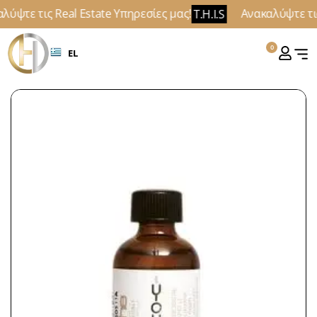
ύψτε τις Real Estate Υπηρεσίες μας!
Ανακαλύψτε τις
T.H.I.S
0
EL