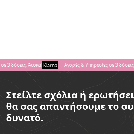
Ποστίς Γυναικεία
Ποστίς
Συνθετικά
Kate Αφέλεια 3 Clips
ΠΡΟ
35,00
€
ΠΡΟΣΘΗΚΗ ΣΤΟ ΚΑΛΑΘΙ
 3 δόσεις, Άτοκα!
Αγορές & Υπηρεσίες σε 3 δόσεις, 
Klarna
Στείλτε σχόλια ή ερωτήσει
θα σας απαντήσουμε το σ
δυνατό.