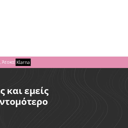
Ποστίς Συνθετικά
Ποστίς Γυναικεία
Πο
Irene – Signon
Συνθετικά
Kay με Clamer
18,00
€
ΣΘΗΚΗ ΣΤΟ ΚΑΛΑΘΙ
55,00
€
ΠΡΟΣΘΗΚΗ ΣΤΟ ΚΑΛ
Άτοκα!
Klarna
ς και εμείς
υντομότερο