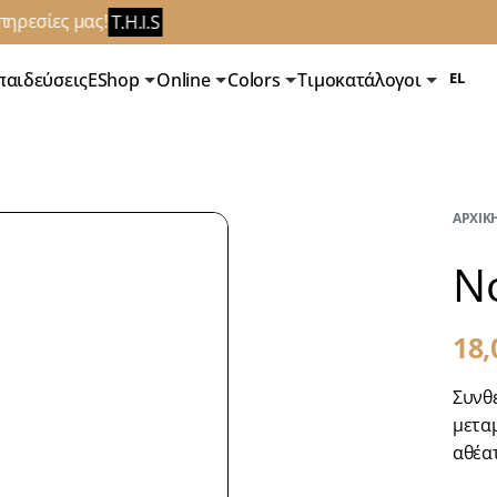
ρεσίες μας!
T.H.I.S
παιδεύσεις
EShop
Online
Colors
Τιμοκατάλογοι
EL
ΑΡΧΙΚΉ
No
18
Συνθε
μεταμ
αθέα