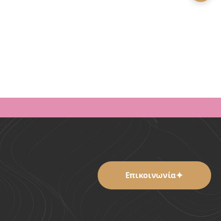
στίς
Ποστίς Γυναικεία
Ποστίς
Συνθετικά
Alina Αφέλεια 2 Clips
20,00
€
ΑΘΙ
ΠΡΟΣΘΗΚΗ ΣΤΟ ΚΑΛΑΘΙ
Επικοινωνία