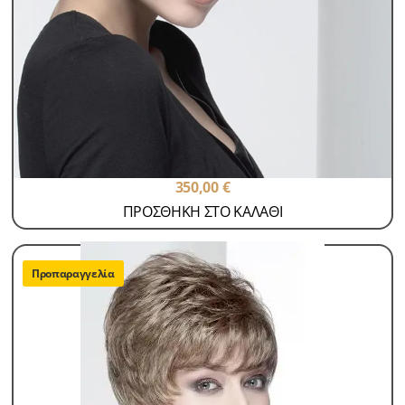
Περούκες Παθήσεων Eco
Sabina
SKU: WGCHPL-1
350,00
€
ΠΡΟΣΘΗΚΗ ΣΤΟ ΚΑΛΑΘΙ
Προπαραγγελία