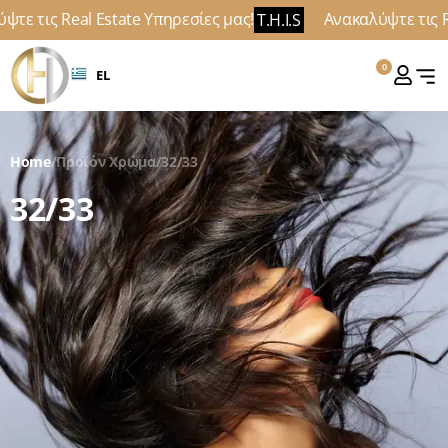
 τις Real Estate Υπηρεσίες μας!
Ανακαλύψτε τις Real
T.H.I.S
0
EL
Home
/
Προϊόν Χρώμα
/
32/33
32/33