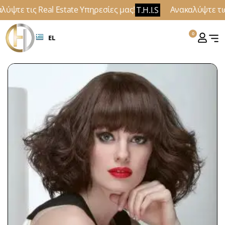
ύψτε τις Real Estate Υπηρεσίες μας!
Ανακαλύψτε τις 
T.H.I.S
0
EL