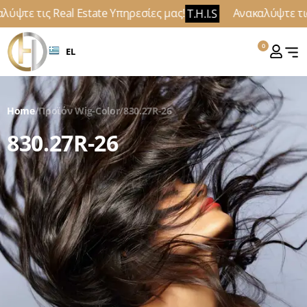
ύψτε τις Real Estate Υπηρεσίες μας!
Ανακαλύψτε τις 
T.H.I.S
0
EL
Home
/
Προϊόν Wig-Color
/
830.27R-26
830.27R-26