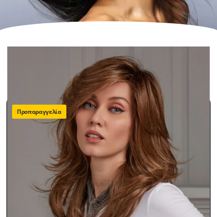
SHOWING ALL 6 RESULTS
FILTER
Προκαθορισμένη ταξινόμηση
Προπαραγγελία