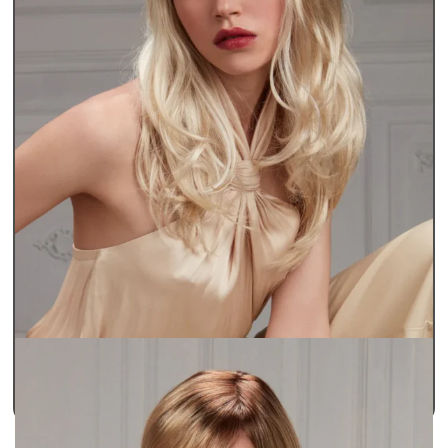
Περούκες Γυναικείες
Περούκες Παθήσεων Lux
BELLEN
SKU: bellen
490,00
€
ΠΡΟΣΘΗΚΗ ΣΤΟ ΚΑΛΑΘΙ