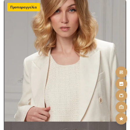
Προπαραγγελία
Περούκες Γυναικείες
Περούκες Παθήσεων Lux
CANDY
SKU: candy