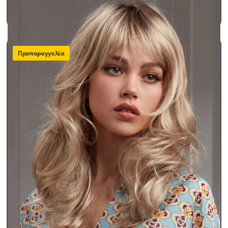
490,00
€
ΠΡΟΣΘΗΚΗ ΣΤΟ ΚΑΛΑΘΙ
Προπαραγγελία