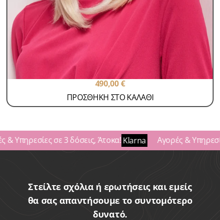
Περούκες Γυναικείες
Περούκες Παθήσεων Lux
MIRANDA
SKU: miranda
490,00
€
ΠΡΟΣΘΗΚΗ ΣΤΟ ΚΑΛΑΘΙ
 & Υπηρεσίες σε 3 δόσεις, Άτοκα!
Αγορές & Υπηρεσίες
Klarna
Στείλτε σχόλια ή ερωτήσεις και εμείς
θα σας απαντήσουμε το συντομότερο
δυνατό.