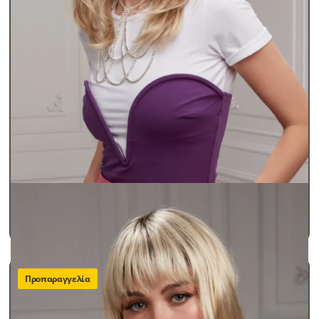
Περούκες Γυναικείες
Περούκες Παθήσεων Lux
BEATRICE
SKU: beatrice
490,00
€
ΠΡΟΣΘΗΚΗ ΣΤΟ ΚΑΛΑΘΙ
Προπαραγγελία