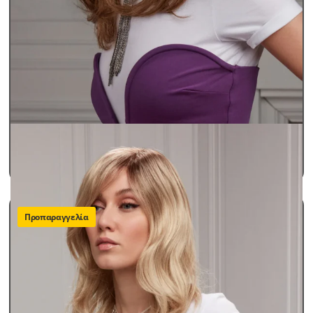
Περούκες Γυναικείες
Περούκες Παθήσεων Lux
ARIANNA
SKU: arianna
490,00
€
ΠΡΟΣΘΗΚΗ ΣΤΟ ΚΑΛΑΘΙ
Προπαραγγελία