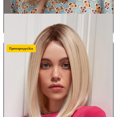
Περούκες Γυναικείες
Περούκες Παθήσεων Lux
MEGAN
SKU: megan
490,00
€
ΠΡΟΣΘΗΚΗ ΣΤΟ ΚΑΛΑΘΙ
Προπαραγγελία