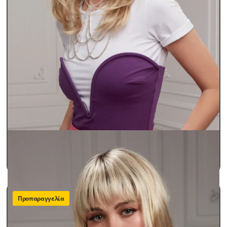
Περούκες Γυναικείες
Περούκες Παθήσεων Lux
BEATRICE
SKU: beatrice
490,00
€
ΠΡΟΣΘΗΚΗ ΣΤΟ ΚΑΛΑΘΙ
Προπαραγγελία