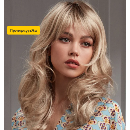
490,00
€
ΠΡΟΣΘΗΚΗ ΣΤΟ ΚΑΛΑΘΙ
Προπαραγγελία