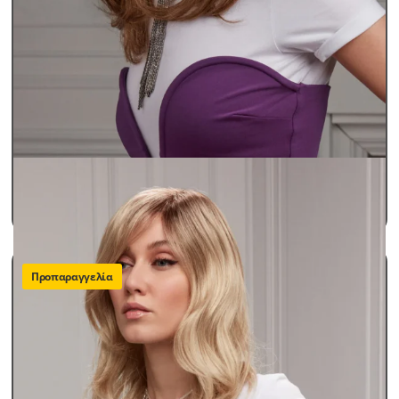
Περούκες Γυναικείες
Περούκες Παθήσεων Lux
ARIANNA
SKU: arianna
490,00
€
ΠΡΟΣΘΗΚΗ ΣΤΟ ΚΑΛΑΘΙ
Προπαραγγελία