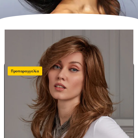
SHOWING ALL 6 RESULTS
FILTER
Προκαθορισμένη ταξινόμηση
Προπαραγγελία