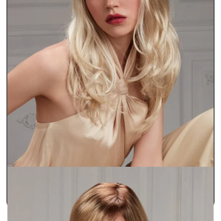
Περούκες Γυναικείες
Περούκες Παθήσεων Lux
BELLEN
SKU: bellen
490,00
€
ΠΡΟΣΘΗΚΗ ΣΤΟ ΚΑΛΑΘΙ