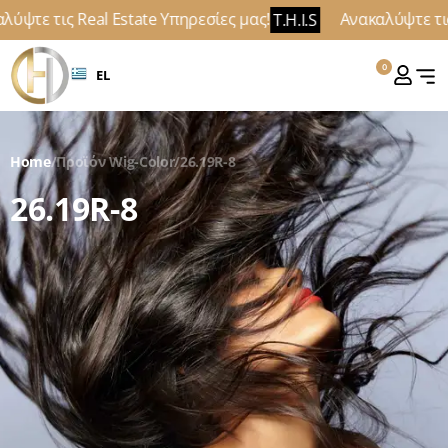
ύψτε τις Real Estate Υπηρεσίες μας!
Ανακαλύψτε τις 
T.H.I.S
0
EL
Home
/
Προϊόν Wig-Color
/
26.19R-8
26.19R-8