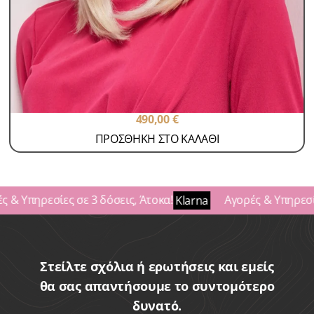
Περούκες Γυναικείες
Περούκες Παθήσεων Lux
MIRANDA
SKU: miranda
490,00
€
ΠΡΟΣΘΗΚΗ ΣΤΟ ΚΑΛΑΘΙ
 & Υπηρεσίες σε 3 δόσεις, Άτοκα!
Αγορές & Υπηρεσίες
Klarna
Στείλτε σχόλια ή ερωτήσεις και εμείς
θα σας απαντήσουμε το συντομότερο
δυνατό.