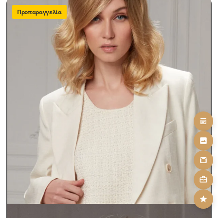
Προπαραγγελία
Περούκες Γυναικείες
Περούκες Παθήσεων Lux
CANDY
SKU: candy