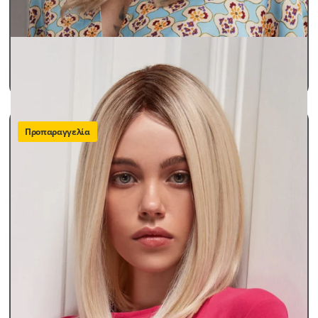
Περούκες Γυναικείες
Περούκες Παθήσεων Lux
MEGAN
SKU: megan
490,00
€
ΠΡΟΣΘΗΚΗ ΣΤΟ ΚΑΛΑΘΙ
Προπαραγγελία