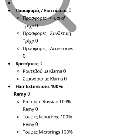
0
Προσφορές / Εκπτώσεις
Προσφορές - Φυσική
0
Τρίχα
Προσφορές - Συνθετική
0
Τρίχα
Προσφορές - Accessories
0
0
Κρατήσεις
0
Ραντεβού με Klarna
0
Σεμινάριo με Klarna
Hair Extensions 100%
Περούκες
0
Remy
Γυναικείες
Περού
Premium Russian 100%
Παθήσεων Lu
0
Remy
ARIANNA
Τούφες Κερατίνης 100%
0
Remy
490,00
€
Τούφες Microrings 100%
ΠΡΟΣΘΗΚΗ ΣΤΟ ΚΑ