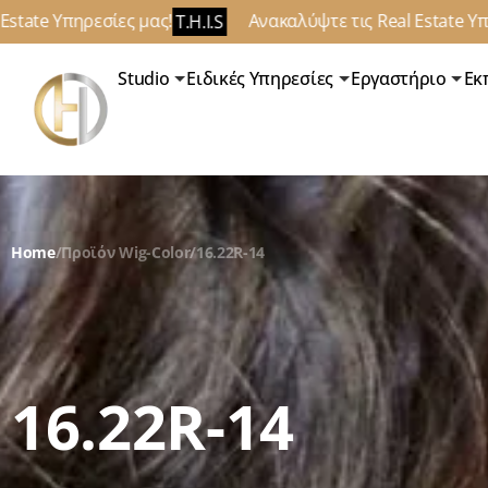
ρεσίες μας!
Ανακαλύψτε τις Real Estate Υπηρεσίες μα
T.H.I.S
Studio
Ειδικές Υπηρεσίες
Εργαστήριο
Εκ
Home
/
Προϊόν Wig-Color
/
16.22R-14
16.22R-14