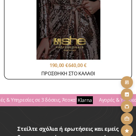
Κρατήσεις
Ραντεβού με Klarna
Τοποθέτηση Τρέσας
SKU: APP-5
190,00
€
640,00
€
ΠΡΟΣΘΗΚΗ ΣΤΟ ΚΑΛΑΘΙ
ς & Υπηρεσίες σε 3 δόσεις, Άτοκα!
Αγορές & Υπηρεσί
Klarna
Στείλτε σχόλια ή ερωτήσεις και εμείς