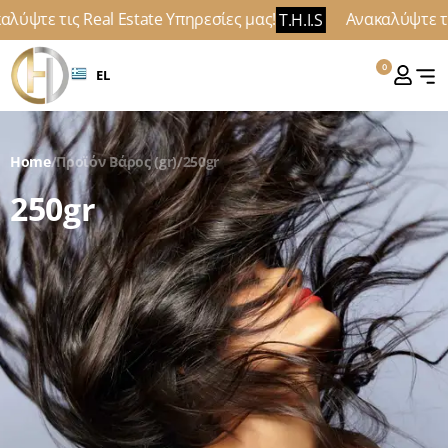
λύψτε τις Real Estate Υπηρεσίες μας!
Ανακαλύψτε τις
T.H.I.S
0
EL
Home
/
Προϊόν Βάρος (gr)
/
250gr
250gr