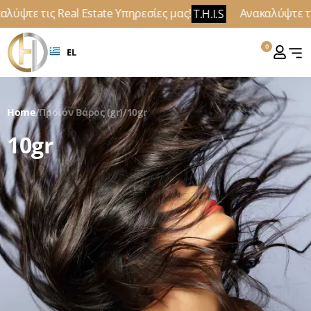
λύψτε τις Real Estate Υπηρεσίες μας!
Ανακαλύψτε τις
T.H.I.S
0
EL
Home
/
Προϊόν Βάρος (gr)
/
10gr
10gr