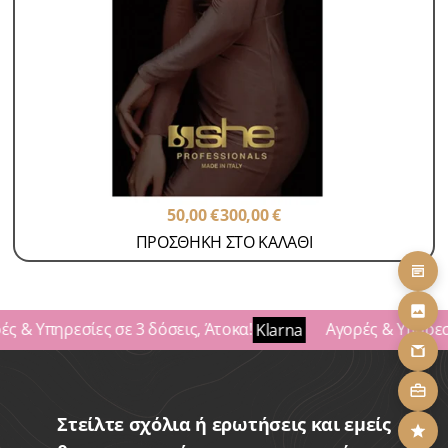
Κρατήσεις
Ραντεβού με Klarna
Τοποθέτηση V-Light Extensions
SKU: APP-1
50,00
€
300,00
€
ΠΡΟΣΘΗΚΗ ΣΤΟ ΚΑΛΑΘΙ
ς & Υπηρεσίες σε 3 δόσεις, Άτοκα!
Αγορές & Υπηρεσί
Klarna
Στείλτε σχόλια ή ερωτήσεις και εμείς