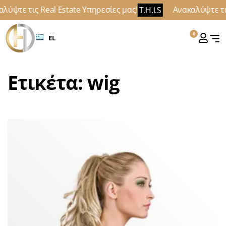
λύψτε τις Real Estate Υπηρεσίες μας!
Ανακαλύψτε τις
T.H.I.S
0
EL
Ετικέτα:
wig