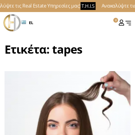
ύψτε τις Real Estate Υπηρεσίες μας!
Ανακαλύψτε τις 
T.H.I.S
0
EL
Ετικέτα:
tapes