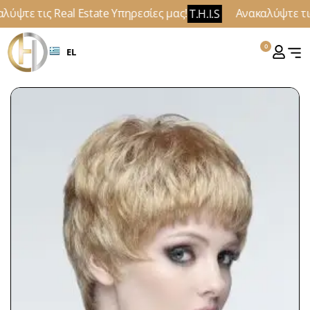
ύψτε τις Real Estate Υπηρεσίες μας!
Ανακαλύψτε τις 
T.H.I.S
0
EL