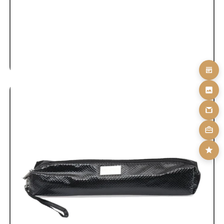
Πρέσες
Προσφορές - Accessories
Shine Silk Effect 24
SKU: SHINE-SILK24
140,00
€
110,00
€
ΠΡΟΣΘΗΚΗ ΣΤΟ ΚΑΛΑΘΙ