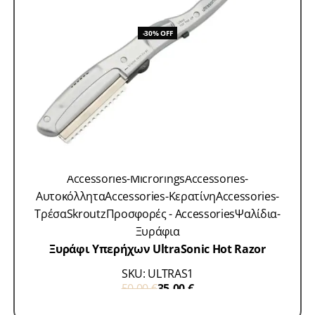
-30% OFF
Accessories-Microrings
Accessories-
Αυτοκόλλητα
Accessories-Κερατίνη
Accessories-
Τρέσα
Skroutz
Προσφορές - Accessories
Ψαλίδια-
Ξυράφια
Ξυράφι Υπερήχων UltraSonic Hot Razor
SKU: ULTRAS1
50,00
€
35,00
€
ΠΡΟΣΘΗΚΗ ΣΤΟ ΚΑΛΑΘΙ