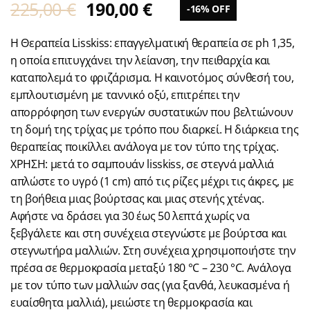
225,00
€
190,00
€
-16% OFF
Η Θεραπεία Lisskiss: επαγγελματική θεραπεία σε ph 1,35,
η οποία επιτυγχάνει την λείανση, την πειθαρχία και
καταπολεμά το φριζάρισμα. Η καινοτόμος σύνθεσή του,
εμπλουτισμένη με ταννικό οξύ, επιτρέπει την
απορρόφηση των ενεργών συστατικών που βελτιώνουν
τη δομή της τρίχας με τρόπο που διαρκεί. Η διάρκεια της
θεραπείας ποικίλλει ανάλογα με τον τύπο της τρίχας.
ΧΡΗΣΗ: μετά το σαμπουάν lisskiss, σε στεγνά μαλλιά
απλώστε το υγρό (1 cm) από τις ρίζες μέχρι τις άκρες, με
τη βοήθεια μιας βούρτσας και μιας στενής χτένας.
Αφήστε να δράσει για 30 έως 50 λεπτά χωρίς να
ξεβγάλετε και στη συνέχεια στεγνώστε με βούρτσα και
στεγνωτήρα μαλλιών. Στη συνέχεια χρησιμοποιήστε την
πρέσα σε θερμοκρασία μεταξύ 180 °C – 230 °C. Ανάλογα
με τον τύπο των μαλλιών σας (για ξανθά, λευκασμένα ή
ευαίσθητα μαλλιά), μειώστε τη θερμοκρασία και