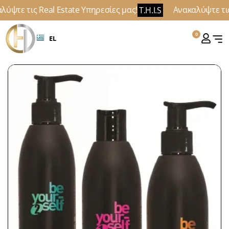
ύψτε τις Real Estate Υπηρεσίες μας!
Ανακαλύψτε τις 
T.H.I.S
0
EL