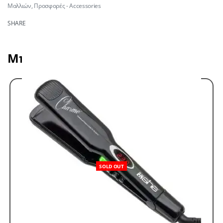
Μαλλιών
,
Προσφορές - Accessories
SHARE
Μπορεί να σας αρέσει επίσης
SOLD OUT
-29% OFF