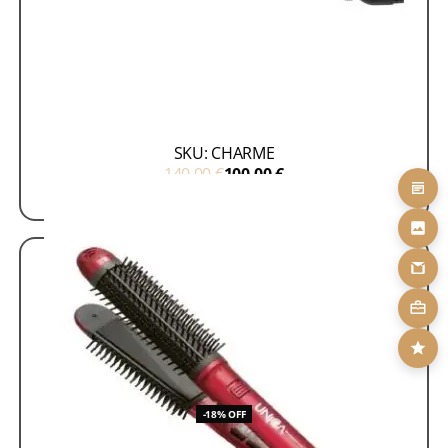
Πρέσες
Προσφορές - Accessories
Charme
SKU: CHARME
140,00
€
100,00
€
ΠΡΟΣΘΗΚΗ ΣΤΟ ΚΑΛΑΘΙ
-18% OFF