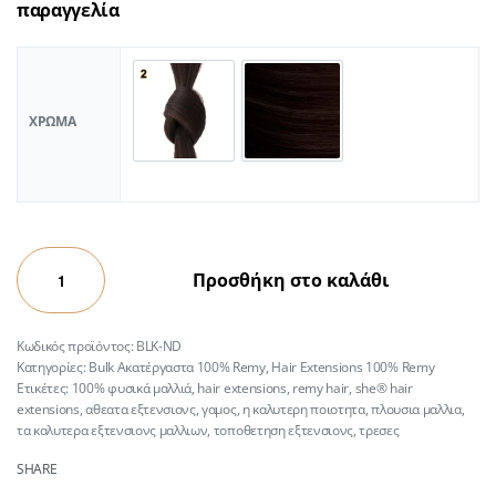
παραγγελία
ΧΡΏΜΑ
Προσθήκη στο καλάθι
BLK-ND
Κατηγορίες:
Bulk Ακατέργαστα 100% Remy
,
Hair Extensions 100% Remy
Ετικέτες:
100% φυσικά μαλλιά
,
hair extensions
,
remy hair
,
she® hair
extensions
,
αθεατα εξτενσιονς
,
γαμος
,
η καλυτερη ποιοτητα
,
πλουσια μαλλια
,
τα καλυτερα εξτενσιονς μαλλιων
,
τοποθετηση εξτενσιονς
,
τρεσες
SHARE