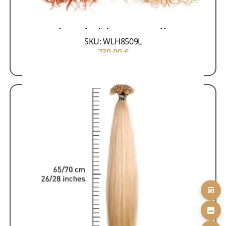
Hair Extensions 100% Remy
Τρέσες 100% Remy
Τρέσα Σγουρή 50-55cm (100γρ)
SKU: WLH8509L
230,00
€
ΠΡΟΣΘΗΚΗ ΣΤΟ ΚΑΛΑΘΙ