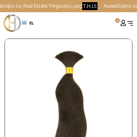
ύψτε τις Real Estate Υπηρεσίες μας!
Ανακαλύψτε τις 
T.H.I.S
0
EL