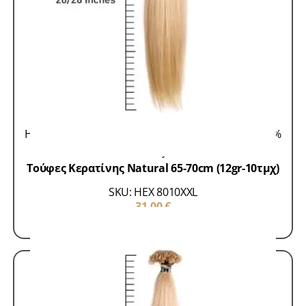
Hair Extensions 100% Remy
Τούφες Κερατίνης 100%
Remy
Τούφες Κερατίνης Natural 65-70cm (12gr-10τμχ)
SKU: HEX 8010XXL
31,00
€
ΠΡΟΣΘΗΚΗ ΣΤΟ ΚΑΛΑΘΙ