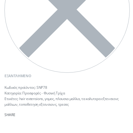
ΕΞΑΝΤΛΗΜΈΝΟ
SNP78
Κατηγορία:
Προσφορές - Φυσική Τρίχα
Ετικέτες:
hair extensions
,
γαμος
,
πλουσια μαλλια
,
τα καλυτερα εξτενσιονς
μαλλιων
,
τοποθετηση εξτενσιονς
,
τρεσες
SHARE