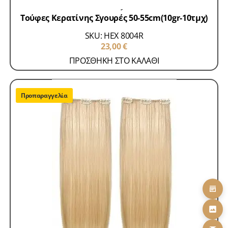
Remy
Τούφες Κερατίνης Σγουρές 50-55cm(10gr-10τμχ)
SKU: HEX 8004R
23,00
€
ΠΡΟΣΘΗΚΗ ΣΤΟ ΚΑΛΑΘΙ
Προπαραγγελία