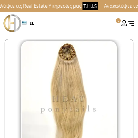
ύψτε τις Real Estate Υπηρεσίες μας!
Ανακαλύψτε τις 
T.H.I.S
0
EL