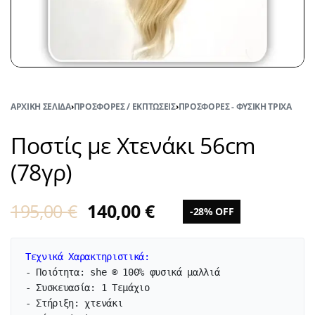
ΑΡΧΙΚΉ ΣΕΛΊΔΑ
›
ΠΡΟΣΦΟΡΈΣ / ΕΚΠΤΏΣΕΙΣ
›
ΠΡΟΣΦΟΡΈΣ - ΦΥΣΙΚΉ ΤΡΊΧΑ
Ποστίς με Χτενάκι 56cm
(78γρ)
195,00
€
140,00
€
-28% OFF
Τεχνικά Χαρακτηριστικά:
- Ποιότητα: she ® 100% φυσικά μαλλιά

- Συσκευασία: 1 Τεμάχιο

- Στήριξη: χτενάκι
