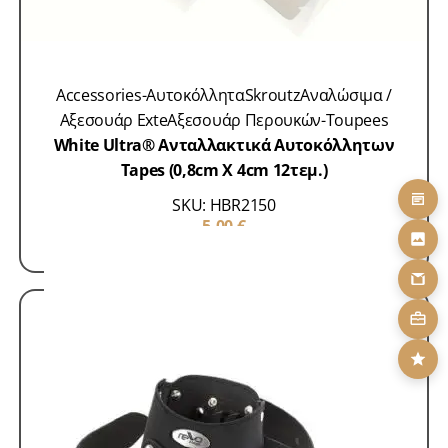
Accessories-Αυτοκόλλητα
Skroutz
Αναλώσιμα /
Αξεσουάρ Exte
Αξεσουάρ Περουκών-Toupees
White Ultra® Ανταλλακτικά Αυτοκόλλητων
Tapes (0,8cm X 4cm 12τεμ.)
SKU: HBR2150
5,00
€
ΠΡΟΣΘΗΚΗ ΣΤΟ ΚΑΛΑΘΙ