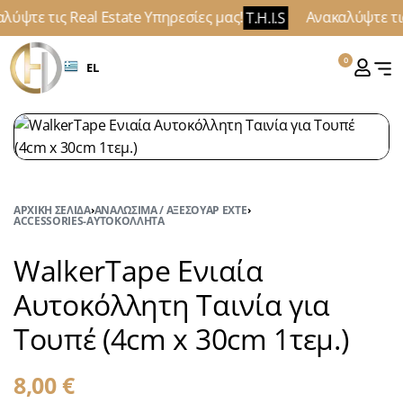
λύψτε τις Real Estate Υπηρεσίες μας!
Ανακαλύψτε τις
T.H.I.S
0
EL
ΑΡΧΙΚΉ ΣΕΛΊΔΑ
›
ΑΝΑΛΏΣΙΜΑ / ΑΞΕΣΟΥΆΡ EXTE
›
ACCESSORIES-ΑΥΤΟΚΌΛΛΗΤΑ
WalkerTape Ενιαία
Αυτοκόλλητη Ταινία για
Τουπέ (4cm x 30cm 1τεμ.)
8,00
€