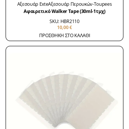
Αξεσουάρ Exte
Αξεσουάρ Περουκών-Toupees
Αφαιρετικό Walker Tape (30ml-1τμχ)
SKU: HBR2110
10,00
€
ΠΡΟΣΘΗΚΗ ΣΤΟ ΚΑΛΑΘΙ