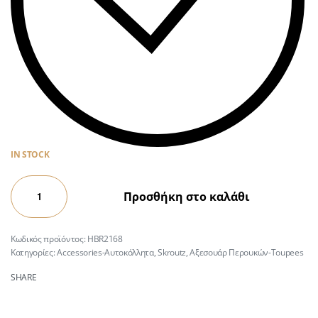
IN STOCK
Προσθήκη στο καλάθι
HBR2168
Κατηγορίες:
Accessories-Αυτοκόλλητα
,
Skroutz
,
Αξεσουάρ Περουκών-Toupees
SHARE