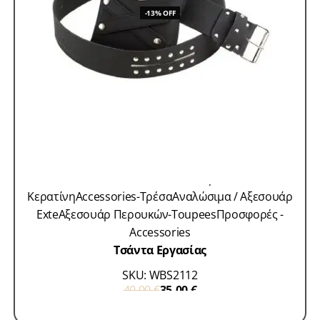
-13% OFF
Accessories-Microrings
Accessories-VLight
Extensions
Accessories-Αυτοκόλλητα
Accessories-
Κερατίνη
Accessories-Τρέσα
Αναλώσιμα / Αξεσουάρ
Exte
Αξεσουάρ Περουκών-Toupees
Προσφορές -
Accessories
Τσάντα Εργασίας
SKU: WBS2112
40,00
€
35,00
€
ΠΡΟΣΘΗΚΗ ΣΤΟ ΚΑΛΑΘΙ