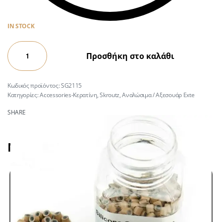
IN STOCK
Προσθήκη στο καλάθι
SG2115
Κατηγορίες:
Accessories-Κερατίνη
,
Skroutz
,
Αναλώσιμα / Αξεσουάρ Exte
SHARE
Μπορεί να σας αρέσει επίσης