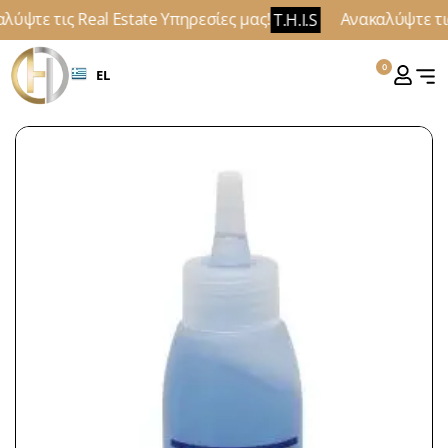
ύψτε τις Real Estate Υπηρεσίες μας!
Ανακαλύψτε τις
T.H.I.S
0
EL