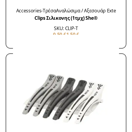
Accessories-Τρέσα
Αναλώσιμα / Αξεσουάρ Exte
Clips Σιλικονης (1τμχ) She®
SKU: CLIP-T
0,50
€
1,50
€
ΠΡΟΣΘΗΚΗ ΣΤΟ ΚΑΛΑΘΙ