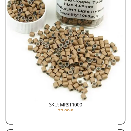
Accessories-Microrings
Accessories-Τρέσα
Αναλώσιμα
/ Αξεσουάρ Exte
Microrings 4.0×2.0x2.0mm (1000τμχ)
SKU: MRST1000
27,00
€
ΠΡΟΣΘΗΚΗ ΣΤΟ ΚΑΛΑΘΙ