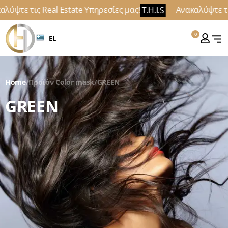
λύψτε τις Real Estate Υπηρεσίες μας!
Ανακαλύψτε τις
T.H.I.S
0
EL
Home
/
Προϊόν Color mask
/
GREEN
GREEN