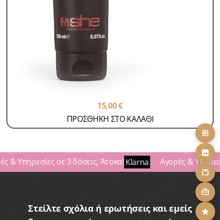
Βαφές-Toppik
Προϊόντα Περιποίησης Μαλλιών
Ημιμόνιμη Βαφή-Colour Mask 150ml (12 Colors)
SKU: BUMSK
15,00
€
ΠΡΟΣΘΗΚΗ ΣΤΟ ΚΑΛΑΘΙ
ς & Υπηρεσίες σε 3 δόσεις, Άτοκα!
Αγορές & Υπηρεσί
Klarna
Στείλτε σχόλια ή ερωτήσεις και εμείς