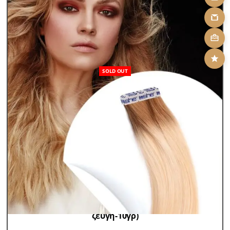
SOLD OUT
Hair Extensions 100% Remy
Αυτοκόλλητα Tapes 100%
Remy
FTH Αυτοκόλλητα Tapes Rooted 55-60cm (2
ζεύγη-10γρ)