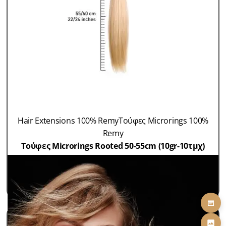
Hair Extensions 100% Remy
Τούφες Microrings 100%
Remy
Τούφες Microrings Rooted 50-55cm (10gr-10τμχ)
SKU: HEX 8018RMIC
24,00
€
ΠΡΟΣΘΗΚΗ ΣΤΟ ΚΑΛΑΘΙ