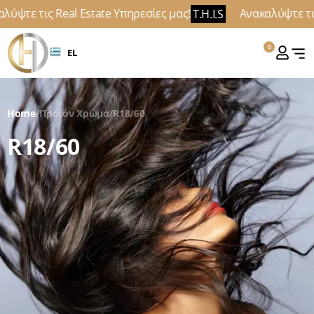
λύψτε τις Real Estate Υπηρεσίες μας!
Ανακαλύψτε τις
T.H.I.S
0
EL
Home
/
Προϊόν Χρώμα
/
R18/60
R18/60