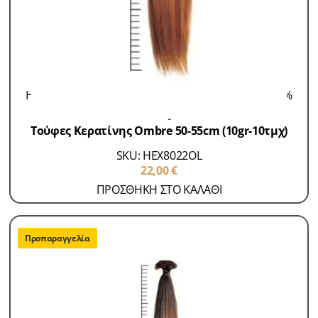
Hair Extensions 100% Remy
Τούφες Κερατίνης 100%
Remy
Τούφες Κερατίνης Ombre 50-55cm (10gr-10τμχ)
SKU: HEX8022OL
22,00
€
ΠΡΟΣΘΗΚΗ ΣΤΟ ΚΑΛΑΘΙ
Προπαραγγελία