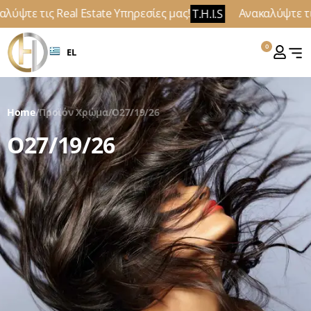
λύψτε τις Real Estate Υπηρεσίες μας!
Ανακαλύψτε τις
T.H.I.S
0
EL
Home
/
Προϊόν Χρώμα
/
O27/19/26
O27/19/26