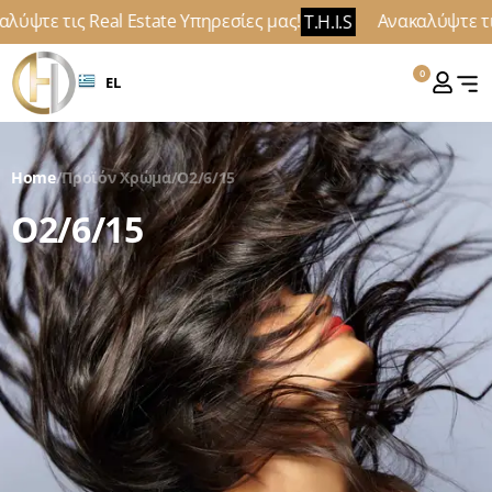
λύψτε τις Real Estate Υπηρεσίες μας!
Ανακαλύψτε τις
T.H.I.S
0
EL
Home
/
Προϊόν Χρώμα
/
O2/6/15
O2/6/15