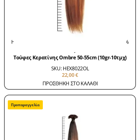
Hair Extensions 100% Remy
Τούφες Κερατίνης 100%
Remy
Τούφες Κερατίνης Ombre 50-55cm (10gr-10τμχ)
SKU: HEX8022OL
22,00
€
ΠΡΟΣΘΗΚΗ ΣΤΟ ΚΑΛΑΘΙ
Προπαραγγελία