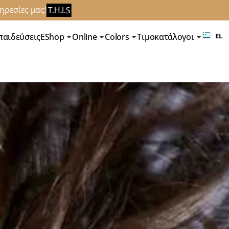
!
T.H.I.S
παιδεύσεις
EShop
Online
Colors
Τιμοκατάλογοι
EL