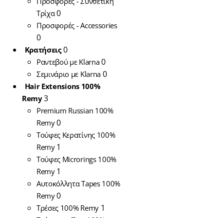
Προσφορές - Συνθετική
Remy
Τούφες Κερα
100% Remy
0
Τρίχα
Τούφες Κερατί
Προσφορές - Accessories
Natural 50-55cm(1
0
10τμχ)
0
Κρατήσεις
0
Ραντεβού με Klarna
0
19,00
€
Σεμινάριo με Klarna
ΠΡΟΣΘΗΚΗ ΣΤΟ ΚΑ
Hair Extensions 100%
3
Remy
Premium Russian 100%
0
Remy
Τούφες Κερατίνης 100%
1
Remy
Τούφες Microrings 100%
1
Remy
Αυτοκόλλητα Tapes 100%
0
Remy
1
Τρέσες 100% Remy