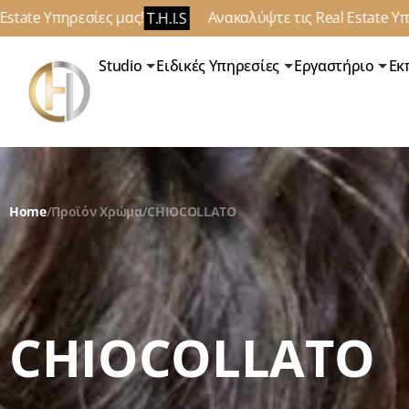
εσίες μας!
Ανακαλύψτε τις Real Estate Υπηρεσίες μας
T.H.I.S
Studio
Ειδικές Υπηρεσίες
Εργαστήριο
Εκ
Home
/
Προϊόν Χρώμα
/
CHIOCOLLATO
CHIOCOLLATO