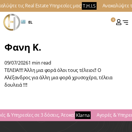
αλύψτε τις Real Estate Υπηρεσίες μας!
Ανακαλύψτε τι
T.H.I.S
0
EL
Φανη Κ.
09/07/2026
1 min read
ΤΕΛΕΙΑ!!!! Άλλη μια φορά όλοι τους τέλειοι!! Ο
Αλέξανδρος για άλλη μια φορά χρυσοχέρα, τέλεια
δουλειά !!!!
ές & Υπηρεσίες σε 3 δόσεις, Άτοκα!
Αγορές & Υπηρεσί
Klarna