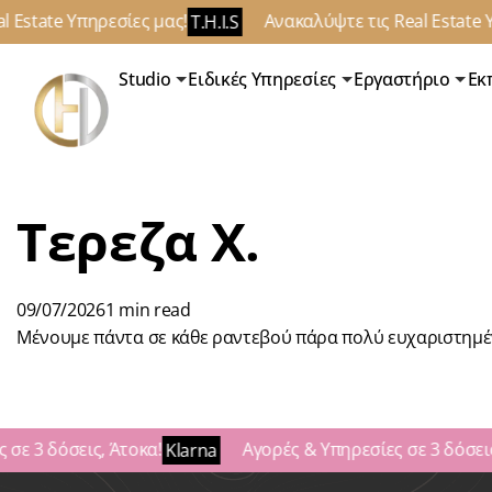
 Estate Υπηρεσίες μας!
Ανακαλύψτε τις Real Estate Υ
T.H.I.S
Studio
Ειδικές Υπηρεσίες
Εργαστήριο
Εκ
Τερεζα Χ.
09/07/2026
1 min read
Μένουμε πάντα σε κάθε ραντεβού πάρα πολύ ευχαριστημένοι.
σε 3 δόσεις, Άτοκα!
Αγορές & Υπηρεσίες σε 3 δόσεις,
Klarna