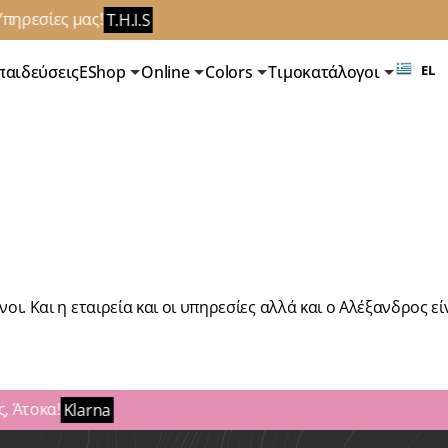
πηρεσίες μας!
T.H.I.S
παιδεύσεις
EShop
Online
Colors
Τιμοκατάλογοι
EL
 Και η εταιρεία και οι υπηρεσίες αλλά και ο Αλέξανδρος είν
 Άτοκα!
Klarna