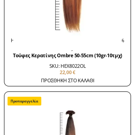
Hair Extensions 100% Remy
Τούφες Κερατίνης 100%
Remy
Τούφες Κερατίνης Ombre 50-55cm (10gr-10τμχ)
SKU: HEX8022OL
22,00
€
ΠΡΟΣΘΗΚΗ ΣΤΟ ΚΑΛΑΘΙ
Προπαραγγελία