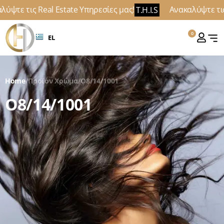
ύψτε τις Real Estate Υπηρεσίες μας!
Ανακαλύψτε τις 
T.H.I.S
0
EL
Home
/
Προϊόν Χρώμα
/
O8/14/1001
O8/14/1001